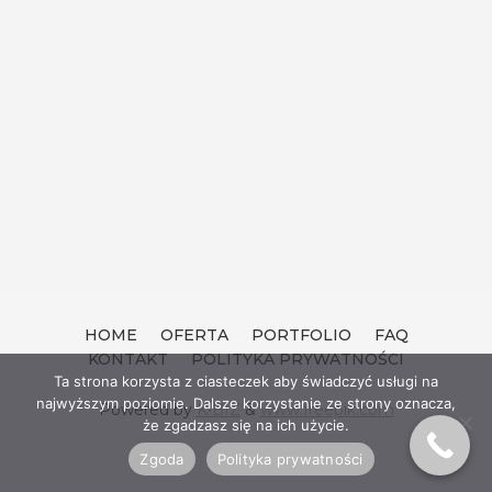
HOME
OFERTA
PORTFOLIO
FAQ
KONTAKT
POLITYKA PRYWATNOŚCI
Ta strona korzysta z ciasteczek aby świadczyć usługi na
najwyższym poziomie. Dalsze korzystanie ze strony oznacza,
Powered by
K•BIZ
&
www.freepik.com
że zgadzasz się na ich użycie.
Zgoda
Polityka prywatności