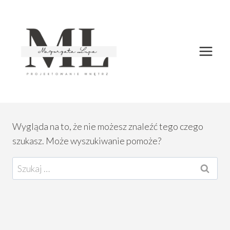
Przejdź
do
treści
Wygląda na to, że nie możesz znaleźć tego czego
szukasz. Może wyszukiwanie pomoże?
Szukaj: