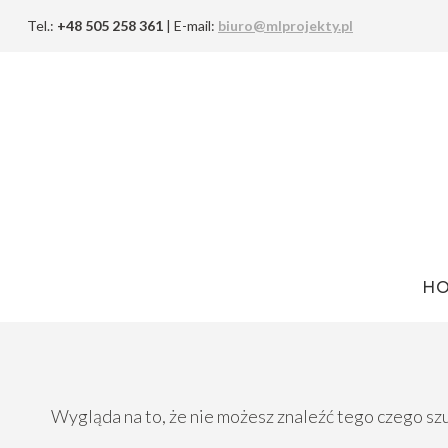
Przejdź
Tel.:
+48 505 258 361
| E-mail:
biuro@mlprojekty.pl
do
treści
H
Wygląda na to, że nie możesz znaleźć tego czego 