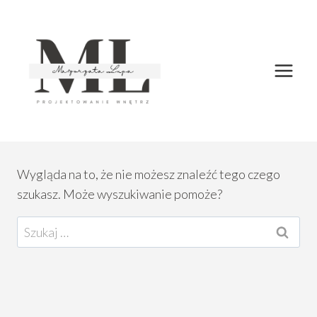
Przejdź
do
treści
Wygląda na to, że nie możesz znaleźć tego czego
szukasz. Może wyszukiwanie pomoże?
Szukaj: