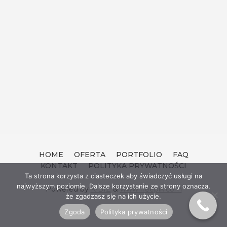
HOME
OFERTA
PORTFOLIO
FAQ
KONTAKT
POLITYKA PRYWATNOŚCI
Ta strona korzysta z ciasteczek aby świadczyć usługi na
najwyższym poziomie. Dalsze korzystanie ze strony oznacza,
Powered by
K•BIZ
&
www.freepik.com
że zgadzasz się na ich użycie.
Zgoda
Polityka prywatności